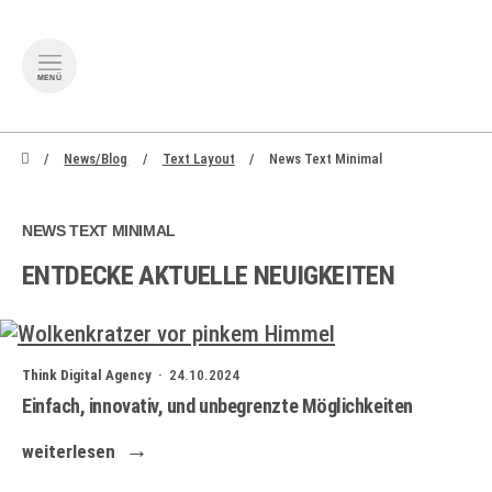
MENÜ
zum Inhalt springen
zum Footer s
News/Blog
Text Layout
News Text Minimal
NEWS TEXT MINIMAL
ENTDECKE AKTUELLE NEUIGKEITEN
Think Digital Agency ·
24.10.2024
Einfach, innovativ, und unbegrenzte Möglichkeiten
weiterlesen