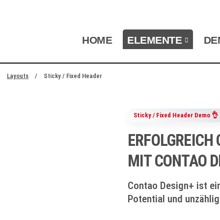
NAVIGATION ÜBERSPRINGEN
HOME
ELEMENTE
DE
zum Footer springen
Layouts
Sticky / Fixed Header
Sticky / Fixed Header Demo 👌
ERFOLGREICH 
MIT CONTAO D
Contao Design+ ist e
Potential und unzähli