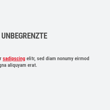
D UNBEGRENZTE
ur
sadipscing
elitr, sed diam nonumy eirmod
gna aliquyam erat.