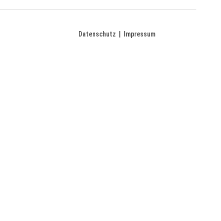
Datenschutz
|
Impressum
|
zurück
nach
oben