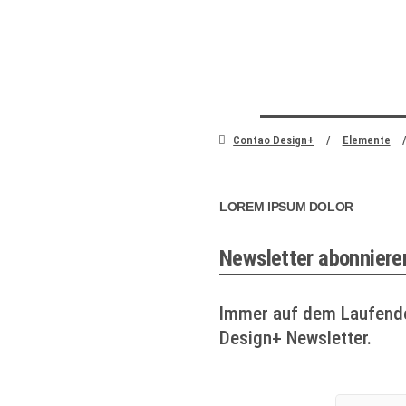
zum Inhalt springen
Contao Design+
Elemente
LOREM IPSUM DOLOR
Newsletter abonniere
Immer auf dem Laufende
Design+ Newsletter.
E-