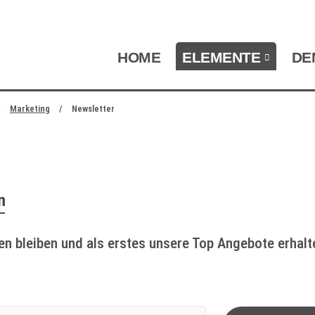
NAVIGATION ÜBERSPRINGEN
HOME
ELEMENTE
DE
zum Footer springen
Marketing
Newsletter
n
n bleiben und als erstes unsere Top Angebote erhal