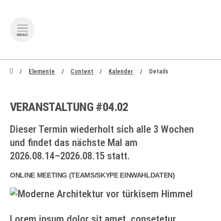
MENÜ
zum Inhalt springen
zum Footer sp
Elemente
Content
Kalender
Details
VERANSTALTUNG #04.02
Dieser Termin wiederholt sich alle 3 Wochen
und findet das nächste Mal am
2026.08.14–2026.08.15
statt.
ONLINE MEETING
(
TEAMS/SKYPE EINWAHLDATEN
)
Lorem ipsum dolor sit amet, consetetur