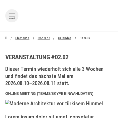
MENÜ
zum Inhalt springen
zum Footer sp
Elemente
Content
Kalender
Details
VERANSTALTUNG #02.02
Dieser Termin wiederholt sich alle 3 Wochen
und findet das nächste Mal am
2026.08.10–2026.08.11
statt.
ONLINE MEETING
(
TEAMS/SKYPE EINWAHLDATEN
)
Lorem ipsum dolor sit amet, consetetur