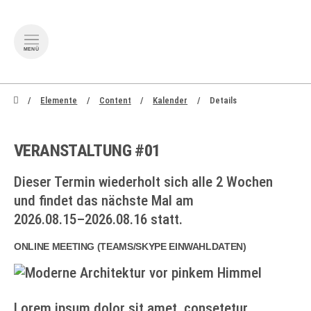
MENÜ
zum Inhalt springen
zum Footer sp
Elemente
Content
Kalender
Details
VERANSTALTUNG #01
Dieser Termin wiederholt sich alle 2 Wochen
und findet das nächste Mal am
2026.08.15–2026.08.16
statt.
ONLINE MEETING
(
TEAMS/SKYPE EINWAHLDATEN
)
Lorem ipsum dolor sit amet, consetetur